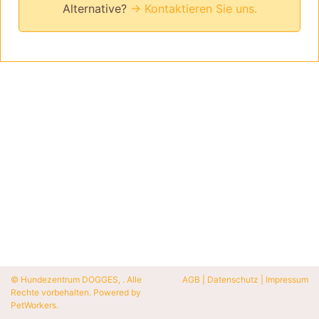
Alternative?
→ Kontaktieren Sie uns.
© Hundezentrum DOGGES, . Alle
AGB
|
Datenschutz
|
Impressum
Rechte vorbehalten. Powered by
PetWorkers
.